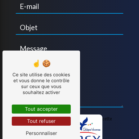
Ce site utilise des cookies
et vous donne le contrôle
sur ceux que vous
souhaitez activer
Tout accepter
Vous n'êtes pas un robot, veuillez répondre à cette
Tout refuser
question : combien font six plus quatre ?
Personnaliser