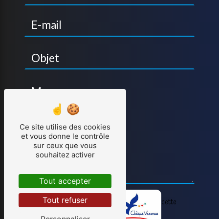
Ce site utilise des cookies
et vous donne le contrôle
sur ceux que vous
souhaitez activer
Tout accepter
Tout refuser
Vous n'êtes pas un robot, veuillez répondre à cette
question : combien font un plus cinq ?