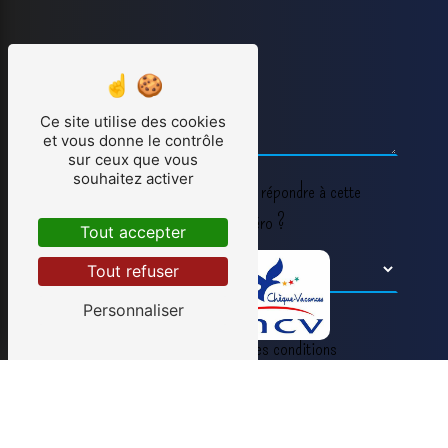
Ce site utilise des cookies
et vous donne le contrôle
sur ceux que vous
souhaitez activer
Vous n'êtes pas un robot, veuillez répondre à cette
question : combien font un plus zéro ?
Tout accepter
Tout refuser
Personnaliser
En cochant cette case, j'accepte les conditions
particulières ci-dessous **
Envoyer