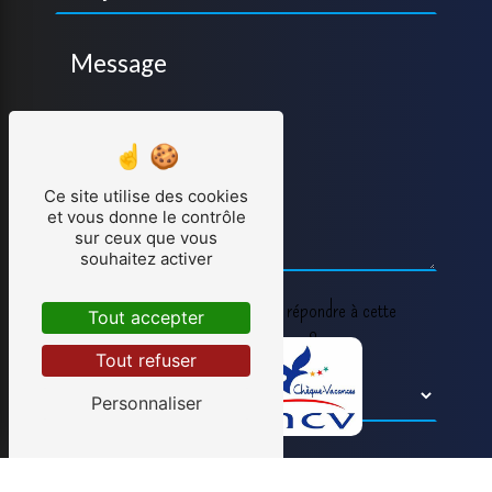
Ce site utilise des cookies
et vous donne le contrôle
sur ceux que vous
souhaitez activer
Vous n'êtes pas un robot, veuillez répondre à cette
Tout accepter
question : combien font neuf plus six ?
Tout refuser
Personnaliser
En cochant cette case, j'accepte les conditions