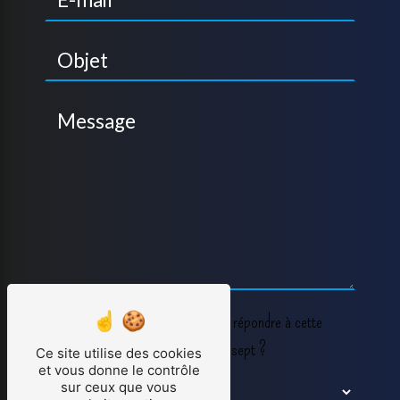
Vous n'êtes pas un robot, veuillez répondre à cette
question : combien font zéro plus sept ?
Ce site utilise des cookies
et vous donne le contrôle
sur ceux que vous