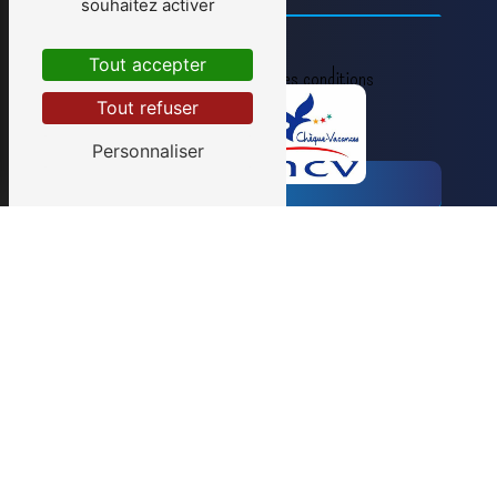
souhaitez activer
Tout accepter
En cochant cette case, j'accepte les conditions
Tout refuser
particulières ci-dessous **
Personnaliser
Envoyer
** Les données personnelles communiquées sont
nécessaires aux fins de vous contacter et sont
enregistrées dans un fichier informatisé. Elles sont
destinées à et ses sous-traitants dans le seul but de
répondre à votre message. Les données collectées
seront communiquées aux seuls destinataires
suivants: . Vous disposez de droits d’accès, de
rectification, d’effacement, de portabilité, de
limitation, d’opposition, de retrait de votre
consentement à tout moment et du droit
d’introduire une réclamation auprès d’une autorité
de contrôle, ainsi que d’organiser le sort de vos
données post-mortem. Vous pouvez exercer ces
droits par voie postale à l'adresse ou par courrier