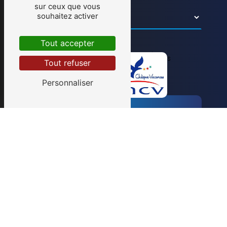
sur ceux que vous
souhaitez activer
Tout accepter
En cochant cette case, j'accepte les conditions
Tout refuser
particulières ci-dessous **
Personnaliser
Envoyer
** Les données personnelles communiquées sont
nécessaires aux fins de vous contacter et sont
enregistrées dans un fichier informatisé. Elles sont
destinées à et ses sous-traitants dans le seul but de
répondre à votre message. Les données collectées
seront communiquées aux seuls destinataires
suivants: . Vous disposez de droits d’accès, de
rectification, d’effacement, de portabilité, de
limitation, d’opposition, de retrait de votre
consentement à tout moment et du droit
d’introduire une réclamation auprès d’une autorité