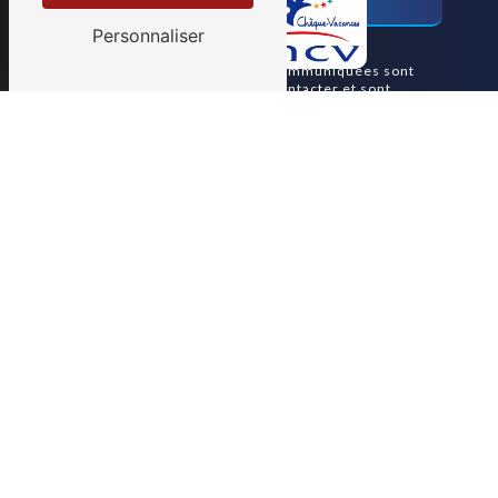
Personnaliser
** Les données personnelles communiquées sont
nécessaires aux fins de vous contacter et sont
enregistrées dans un fichier informatisé. Elles sont
destinées à et ses sous-traitants dans le seul but de
répondre à votre message. Les données collectées
seront communiquées aux seuls destinataires
suivants: . Vous disposez de droits d’accès, de
rectification, d’effacement, de portabilité, de
limitation, d’opposition, de retrait de votre
consentement à tout moment et du droit
d’introduire une réclamation auprès d’une autorité
de contrôle, ainsi que d’organiser le sort de vos
données post-mortem. Vous pouvez exercer ces
droits par voie postale à l'adresse ou par courrier
électronique à l'adresse . Un justificatif d'identité
pourra vous être demandé. Nous conservons vos
données pendant la période de prise de contact puis
pendant la durée de prescription légale aux fins
probatoires et de gestion des contentieux. Vous
avez le droit de vous inscrire sur la liste
d'opposition au démarchage téléphonique,
disponible à cette adresse:
Bloctel.gouv.fr
.
Consultez le site cnil.fr pour plus d’informations
sur vos droits.