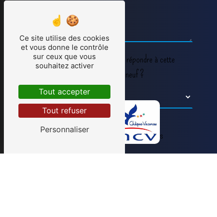
Ce site utilise des cookies
et vous donne le contrôle
sur ceux que vous
Vous n'êtes pas un robot, veuillez répondre à cette
souhaitez activer
question : combien font zéro plus neuf ?
Tout accepter
Tout refuser
Personnaliser
En cochant cette case, j'accepte les conditions
particulières ci-dessous **
Envoyer
** Les données personnelles communiquées sont